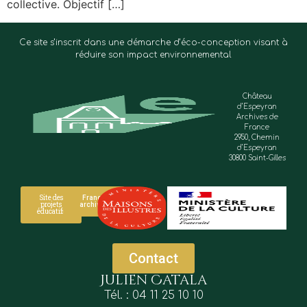
collective. Objectif […]
Ce site s’inscrit dans une démarche d’éco-conception visant à
réduire son impact environnemental
Château
d’Espeyran
Archives de
France
2950, Chemin
d’Espeyran
30800 Saint-Gilles
Site des
France
projets
archives
éducatifs
Contact
Julien Catala
Tél. : 04 11 25 10 10