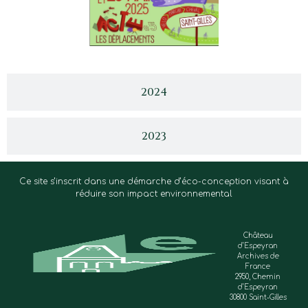
2024
2023
Ce site s’inscrit dans une démarche d’éco-conception visant à
réduire son impact environnemental
Château
d’Espeyran
Archives de
France
2950, Chemin
d’Espeyran
30800 Saint-Gilles