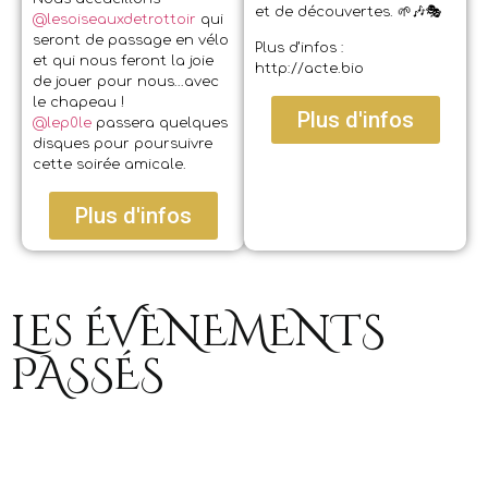
et de découvertes. 🌱🎶🎭
@lesoiseauxdetrottoir
qui
seront de passage en vélo
Plus d’infos :
et qui nous feront la joie
http://acte.bio
de jouer pour nous…avec
le chapeau !
Plus d'infos
@lep0le
passera quelques
disques pour poursuivre
cette soirée amicale.
Plus d'infos
Les ÉVÈNEMENTS
PASSÉS
2025