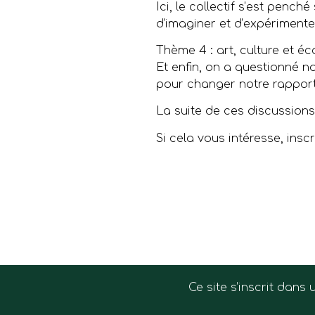
Ici, le collectif s’est pench
d’imaginer et d’expérimente
Thème 4 : art, culture et é
Et enfin, on a questionné no
pour changer notre rapport
La suite de ces discussions
Si cela vous intéresse, insc
de réflex
Ce site s’inscrit dan