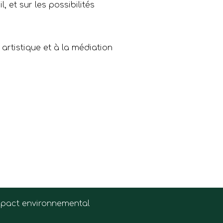
, et sur les possibilités
 artistique et à la médiation
e l’ORE du
impact environnemental