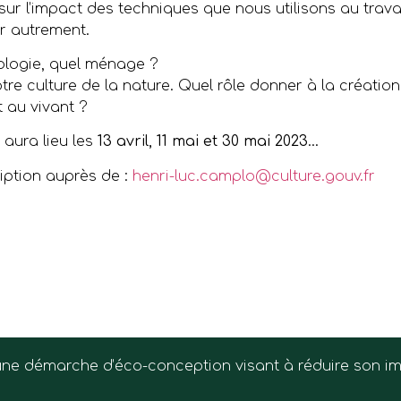
é sur l’impact des techniques que nous utilisons au travail
r autrement.
cologie, quel ménage ?
tre culture de la nature. Quel rôle donner à la création
 au vivant ?
 aura lieu les
13 avril, 11 mai et 30 mai 2023
…
ription auprès de :
henri-luc.camplo@culture.gouv.fr
Atelier 1
ion collective autour d
Château d’Espeyran
s une démarche d’éco-conception visant à réduire son 