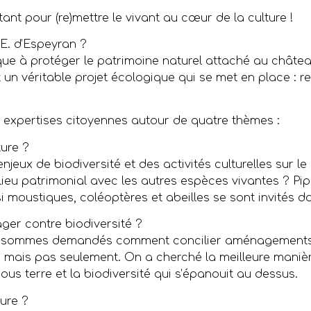
stant pour (re)mettre le vivant au cœur de la culture !
R.E. d’Espeyran ?
ue à protéger le patrimoine naturel attaché au château
t un véritable projet écologique qui se met en place : re
expertises citoyennes autour de quatre thèmes :
ture ?
s enjeux de biodiversité et des activités culturelles sur 
u patrimonial avec les autres espèces vivantes ? Pipis
i moustiques, coléoptères et abeilles se sont invités d
ger contre biodiversité ?
us sommes demandés comment concilier aménagements
 mais pas seulement. On a cherché la meilleure maniè
us terre et la biodiversité qui s’épanouit au dessus.
ture ?