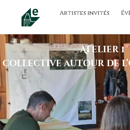
Artistes invités
Év
Atelier 1
 collective autour de l