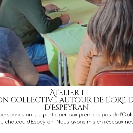
Atelier 1
on collective autour de l’ORE
d’Espeyran
personnes ont pu participer aux premiers pas de l’
Obli
u château d’Espeyran. Nous avons mis en réseaux nos