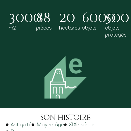
3000
88
20
6000
500
m2
pièces
hectares
objets
objets
protégés
son histoire
Antiquité
Moyen âge
XIXe siècle