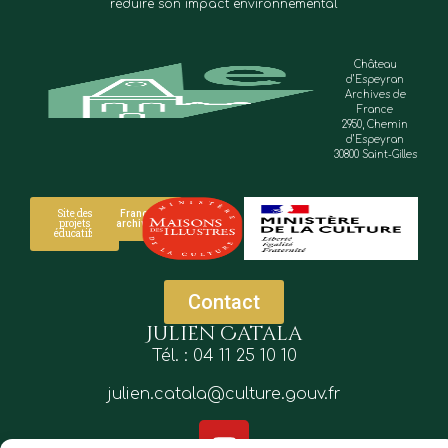
réduire son impact environnemental
Château
d’Espeyran
Archives de
France
2950, Chemin
d’Espeyran
30800 Saint-Gilles
Site des
France
projets
archives
éducatifs
Contact
Julien Catala
Tél. : 04 11 25 10 10
julien.catala@culture.gouv.fr